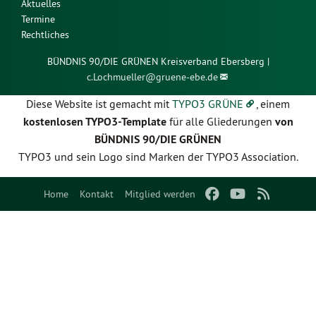
Aktuelles
Termine
Rechtliches
BÜNDNIS 90/DIE GRÜNEN Kreisverband Ebersberg |
c.Lochmueller@
gruene-ebe.de
Diese Website ist gemacht mit
TYPO3 GRÜNE
, einem
kostenlosen TYPO3-Template
für alle Gliederungen
von
BÜNDNIS 90/DIE GRÜNEN
TYPO3 und sein Logo sind Marken der TYPO3 Association.
Home
Kontakt
Mitglied werden